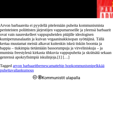
Arvon barbaareita ei pyydellä pitelemään puheita kommunismista
perinteisten poliittisten järjestöjen vappumarsseille ja yleensä barbaarit
ovat vain naureskelleet vappupuheiden pitäjille ideologisen
kumiperunasalaatin ja kuivan vegaaninakkisopan syöttäjinä. Tällä
kertaa muutamat meistä alkavat kuitenkin iskeä tiskiin boomia ja
bappia – tiukimpia tietämiään bassorumpuja ja virveliniskuja – ja
mumista freestylenä kirkasta tihkuvia vappupuheita ja skrätsätä sekaan
genrensä apokryfisimpiä iskulinjoja.[1] […]
Tagged
arvon barbaarit
bernes
camatte
hip hop
kommunismi
pelkkää
puhetta
vallankumous
Kommunistit ulapalla