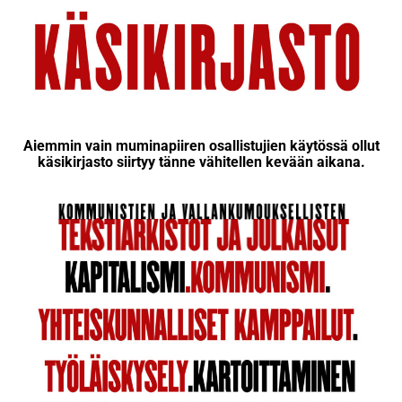
Aiemmin vain muminapiiren osallistujien käytössä ollut
käsikirjasto siirtyy tänne vähitellen kevään aikana.