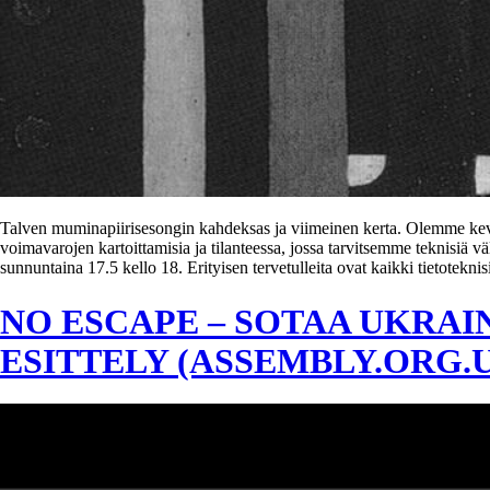
Talven muminapiirisesongin kahdeksas ja viimeinen kerta. Olemme kevää
voimavarojen kartoittamisia ja tilanteessa, jossa tarvitsemme teknisiä v
sunnuntaina 17.5 kello 18. Erityisen tervetulleita ovat kaikki tietotek
NO ESCAPE – SOTAA UKRAI
ESITTELY (ASSEMBLY.ORG.