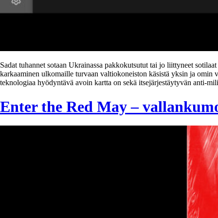
Sadat tuhannet sotaan Ukrainassa pakkokutsutut tai jo liittyneet sotil
karkaaminen ulkomaille turvaan valtiokoneiston käsistä yksin ja omin v
teknologiaa hyödyntävä avoin kartta on sekä itsejärjestäytyvän anti-mil
Enter the Red May – vallankumo