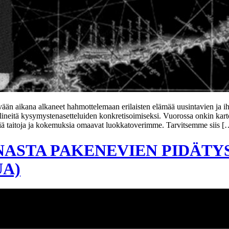
n aikana alkaneet hahmottelemaan erilaisten elämää uusintavien ja ihmi
älineitä kysymystenasetteluiden konkretisoimiseksi. Vuorossa onkin karto
nisiä taitoja ja kokemuksia omaavat luokkatoverimme. Tarvitsemme siis [
NASTA PAKENEVIEN PIDÄTY
UA)