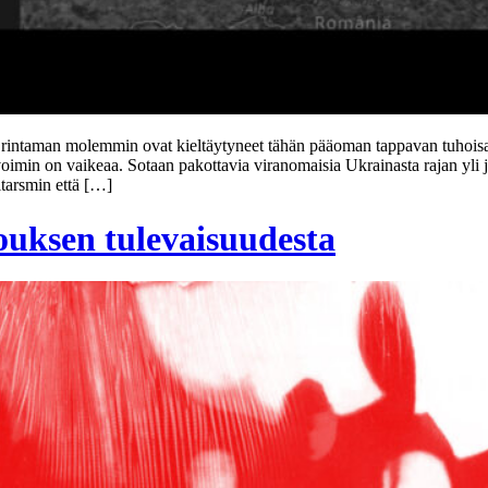
aat rintaman molemmin ovat kieltäytyneet tähän pääoman tappavan tuhois
oimin on vaikeaa. Sotaan pakottavia viranomaisia Ukrainasta rajan yli j
itarsmin että […]
uksen tulevaisuudesta