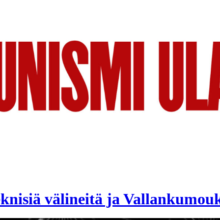
knisiä välineitä ja Vallankumouk